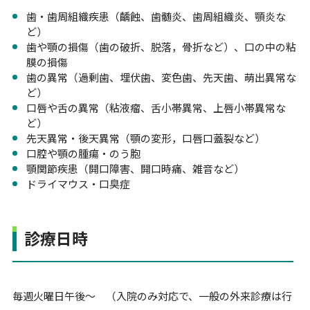
歯・歯周組織疾患（齲蝕、歯髄炎、歯周組織炎、顎炎な
ど）
歯や顎の損傷（歯の破折、脱落，骨折など）、口の中の粘
膜の損傷
歯の異常（過剰歯、埋伏歯、変色歯、先天歯、萌出異常な
ど）
口唇や舌の異常（粘液瘤、舌小帯異常、上唇小帯異常な
ど）
先天異常・後天異常（顎の変形，口唇口蓋裂など）
口腔や顎の腫瘍・のう胞
顎関節疾患（開口障害、開口時痛、雑音など）
ドライマウス・口臭症
診療日時
毎週火曜日午後〜 （入院のみ対応で、一般の外来診療は行