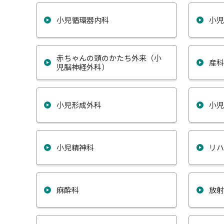
小児循環器内科
小
赤ちゃんの頭のかたち外来（小
産
児脳神経外科）
小児形成外科
小
小児精神科
リ
麻酔科
放