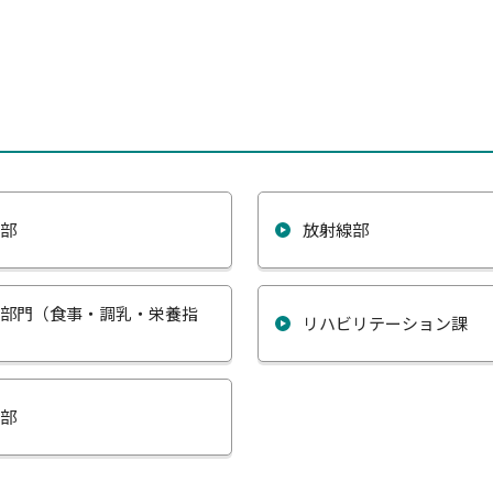
査部
放射線部
養部門（食事・調乳・栄養指
リハビリテーション課
）
護部